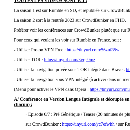
TOUTES LES VIDEOS SONT ICI :
La saison 1 est sur Rumble en SD, et republiée sur CrowdBun
La saison 2 sort à la rentrée 2023 sur CrowdBunker en FHD.
Préférer voir les conférences sur CrowdBunker plutôt que sur 
Pour ceux qui veulent les voir sur Rumble en France, soit :
- Utiliser Proton VPN Free :
https://tinyurl.com/56zuf85w
- Utiliser TOR :
https://tinyurl.com/3vrjs9mz
- Utiliser la navigation privée sous TOR intégré dans Brave :
ht
- Utiliser la navigation sous VPN intégré (à activer dans un me
(Menu pour activer le VPN dans Opera :
https://tinyurl.com/m
A/ Conférence en Version Longue Intégrale et découpée en un
chacun) :
- Episode 0/7 : Pré Générique / Teaser (20 minutes de plu
sur CrowdBunker :
https://tinyurl.com/yc7efwhh
/ sur R