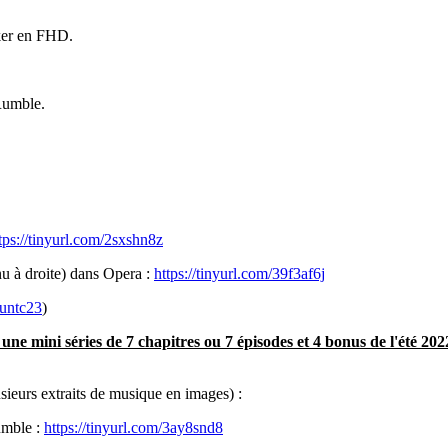
ker en FHD.
Rumble.
tps://tinyurl.com/2sxshn8z
nu à droite) dans Opera :
https://tinyurl.com/39f3af6j
uuntc23
)
e mini séries de 7 chapitres ou 7 épisodes et 4 bonus de l'été 202
sieurs extraits de musique en images) :
umble :
https://tinyurl.com/3ay8snd8