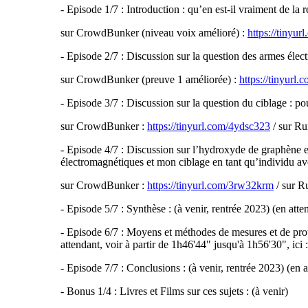
- Episode 1/7 : Introduction : qu’en est-il vraiment de la r
sur CrowdBunker (niveau voix amélioré) :
https://tinyu
- Episode 2/7 : Discussion sur la question des armes élect
sur CrowdBunker (preuve 1 améliorée) :
https://tinyurl
- Episode 3/7 : Discussion sur la question du ciblage : pou
sur CrowdBunker :
https://tinyurl.com/4ydsc323
/ sur R
- Episode 4/7 : Discussion sur l’hydroxyde de graphène et 
électromagnétiques et mon ciblage en tant qu’individu avec
sur CrowdBunker :
https://tinyurl.com/3rw32krm
/ sur R
- Episode 5/7 : Synthèse : (à venir, rentrée 2023) (en atte
- Episode 6/7 : Moyens et méthodes de mesures et de protec
attendant, voir à partir de 1h46'44" jusqu'à 1h56'30", ici 
- Episode 7/7 : Conclusions : (à venir, rentrée 2023) (en at
- Bonus 1/4 : Livres et Films sur ces sujets : (à venir)