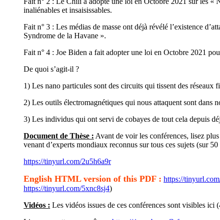
Fait n° 2 : Le Chili a adopté une loi en Octobre 2021 sur les « 
inaliénables et insaisissables.
Fait n° 3 : Les médias de masse ont déjà révélé l’existence d’a
Syndrome de la Havane ».
Fait n° 4 : Joe Biden a fait adopter une loi en Octobre 2021 po
De quoi s’agit-il ?
1) Les nano particules sont des circuits qui tissent des réseaux fil
2) Les outils électromagnétiques qui nous attaquent sont dans nos
3) Les individus qui ont servi de cobayes de tout cela depuis dé
Document de Thèse :
Avant de voir les conférences, lisez plus 
venant d’experts mondiaux reconnus sur tous ces sujets (sur 50 pa
https://tinyurl.com/2u5h6a9r
English HTML version of this PDF :
https://tinyurl.co
https://tinyurl.com/5xnc8sj4
)
Vidéos :
Les vidéos issues de ces conférences sont visibles ici (