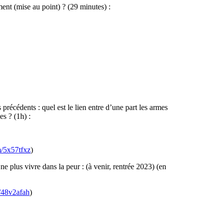
ement (mise au point) ? (29 minutes) :
récédents : quel est le lien entre d’une part les armes
es ? (1h) :
m/5x57tfxz
)
ne plus vivre dans la peur : (à venir, rentrée 2023) (en
m/48v2afah
)