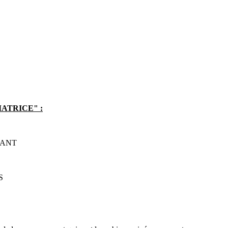
ATRICE" :
NANT
S