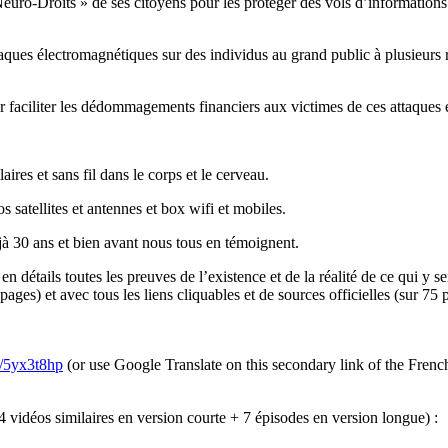
Neuro-Droits » de ses citoyens pour les protéger des vols d’informations 
ttaques électromagnétiques sur des individus au grand public à plusieurs
ur faciliter les dédommagements financiers aux victimes de ces attaques
aires et sans fil dans le corps et le cerveau.
 satellites et antennes et box wifi et mobiles.
jà 30 ans et bien avant nous tous en témoignent.
en détails toutes les preuves de l’existence et de la réalité de ce qui y s
ges) et avec tous les liens cliquables et de sources officielles (sur 75 
m/5yx3t8hp
(or use Google Translate on this secondary link of the Fren
4 vidéos similaires en version courte + 7 épisodes en version longue) :