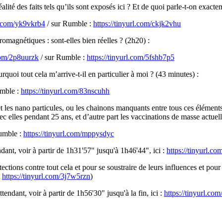
éalité des faits tels qu’ils sont exposés ici ? Et de quoi parle-t-on exact
rl.com/yk9vkrb4
/ sur Rumble :
https://tinyurl.com/ckjk2vhu
romagnétiques : sont-elles bien réelles ? (2h20) :
.com/2p8uurzk
/ sur Rumble :
https://tinyurl.com/5fshb7p5
rquoi tout cela m’arrive-t-il en particulier à moi ? (43 minutes) :
umble :
https://tinyurl.com/83nscuhh
les nano particules, ou les chainons manquants entre tous ces éléments p
 elles pendant 25 ans, et d’autre part les vaccinations de masse actuell
umble :
https://tinyurl.com/mppysdyc
ndant, voir à partir de 1h31'57" jusqu'à 1h46'44", ici :
https://tinyurl.co
tions contre tout cela et pour se soustraire de leurs influences et pour 
:
https://tinyurl.com/3j7w5rzn
)
tendant, voir à partir de 1h56'30" jusqu'à la fin, ici :
https://tinyurl.co