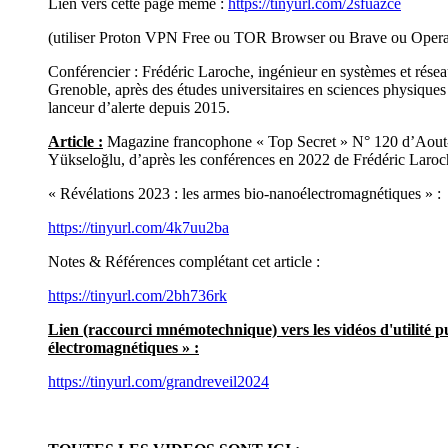
Lien vers cette page même :
https://tinyurl.com/2sfuazce
(utiliser Proton VPN Free ou TOR Browser ou Brave ou Opera 
Conférencier : Frédéric Laroche, ingénieur en systèmes et rése
Grenoble, après des études universitaires en sciences physiques p
lanceur d’alerte depuis 2015.
Article :
Magazine francophone « Top Secret » N° 120 d’Aout-Sept
Yükseloğlu, d’après les conférences en 2022 de Frédéric Laroc
« Révélations 2023 : les armes bio-nanoélectromagnétiques » :
https://tinyurl.com/4k7uu2ba
Notes & Références complétant cet article :
https://tinyurl.com/2bh736rk
Lien (raccourci mnémotechnique) vers les vidéos d'utilité 
électromagnétiques » :
https://tinyurl.com/grandreveil2024