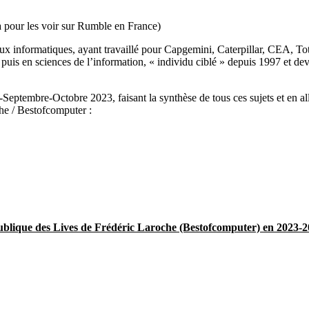
pour les voir sur Rumble en France)
aux informatiques, ayant travaillé pour Capgemini, Caterpillar, CEA, T
uis en sciences de l’information, « individu ciblé » depuis 1997 et deve
embre-Octobre 2023, faisant la synthèse de tous ces sujets et en allan
he / Bestofcomputer :
publique des Lives de Frédéric Laroche (Bestofcomputer) en 2023-20